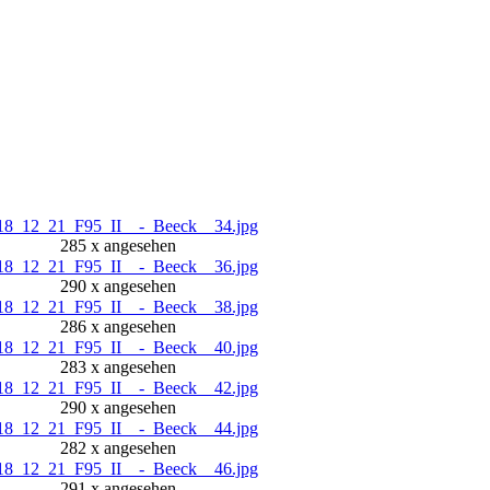
285 x angesehen
290 x angesehen
286 x angesehen
283 x angesehen
290 x angesehen
282 x angesehen
291 x angesehen