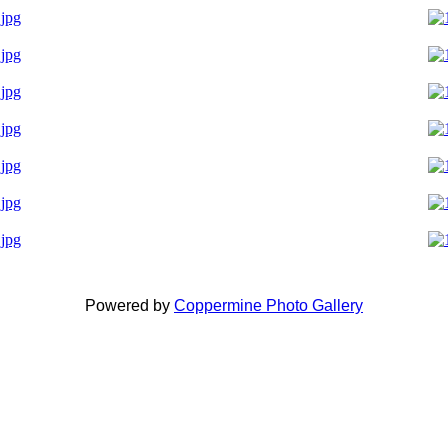
Powered by
Coppermine Photo Gallery