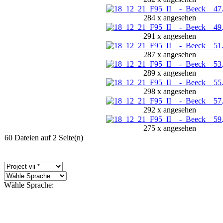
284 x angesehen
291 x angesehen
287 x angesehen
289 x angesehen
298 x angesehen
292 x angesehen
275 x angesehen
60 Dateien auf 2 Seite(n)
Wähle Sprache: