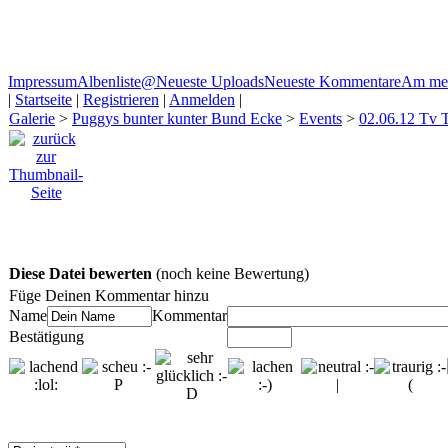
Impressum
Albenliste
@
Neueste Uploads
Neueste Kommentare
Am mei
|
Startseite
|
Registrieren
|
Anmelden
|
Galerie
>
Puggys bunter kunter Bund Ecke
>
Events
>
02.06.12 Tv 
Diese Datei bewerten
(noch keine Bewertung)
Füge Deinen Kommentar hinzu
Name
Kommentar
Bestätigung